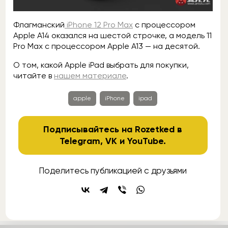
Флагманский
iPhone 12 Pro Max
с процессором
Apple A14 оказался на шестой строчке, а модель 11
Pro Max с процессором Apple A13 — на десятой.
О том, какой Apple iPad выбрать для покупки,
читайте в
нашем материале
.
apple
iPhone
ipad
Подписывайтесь на Rozetked в
Telegram
,
VK
и
YouTube
.
Поделитесь публикацией с друзьями