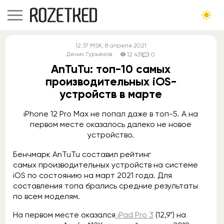
12:37
MSK
, 8 апреля 2021
Денис Гурьянов
12 431
0
AnTuTu: топ-10 самых
производительных iOS-
устройств в марте
iPhone 12 Pro Max не попал даже в топ-5. А на
первом месте оказалось далеко не новое
устройство.
Бенчмарк AnTuTu составил рейтинг
самых производительных устройств на системе
iOS по состоянию на март 2021 года. Для
составления топа брались средние результаты
по всем моделям.
На первом месте оказался
iPad Pro 3
(12,9") на