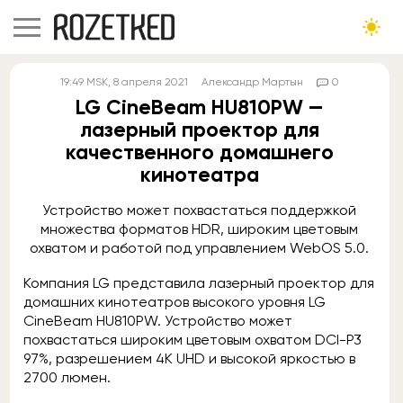
19:49
MSK
, 8 апреля 2021
Александр Мартын
0
LG CineBeam HU810PW —
лазерный проектор для
качественного домашнего
кинотеатра
Устройство может похвастаться поддержкой
множества форматов HDR, широким цветовым
охватом и работой под управлением WebOS 5.0.
Компания LG представила лазерный проектор для
домашних кинотеатров высокого уровня LG
CineBeam HU810PW. Устройство может
похвастаться широким цветовым охватом DCI-P3
97%, разрешением 4К UHD и высокой яркостью в
2700 люмен.