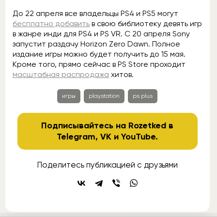
До 22 апреля все владельцы PS4 и PS5 могут
бесплатно добавить
в свою библиотеку девять игр
в жанре инди для PS4 и PS VR. С 20 апреля Sony
запустит раздачу Horizon Zero Dawn. Полное
издание игры можно будет получить до 15 мая.
Кроме того, прямо сейчас в PS Store проходит
масштабная распродажа
хитов.
игры
playstation
ps plus
Подписывайтесь на Rozetked в
Telegram
,
VK
и
YouTube
.
Поделитесь публикацией с друзьями