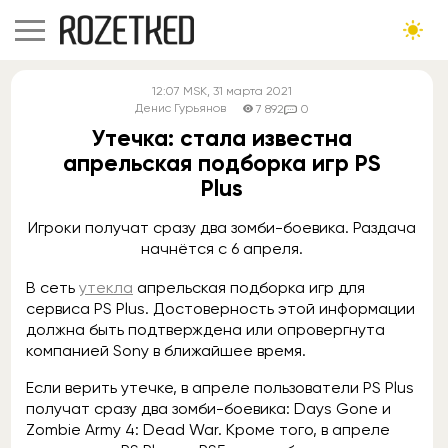
12:07
MSK
, 31 марта 2021
Денис Гурьянов
7 892
0
Утечка: стала известна
апрельская подборка игр PS
Plus
Игроки получат сразу два зомби-боевика. Раздача
начнётся с 6 апреля.
В сеть
утекла
апрельская подборка игр для
сервиса PS Plus. Достоверность этой информации
должна быть подтверждена или опровергнута
компанией Sony в ближайшее время.
Если верить утечке, в апреле пользователи PS Plus
получат сразу два зомби-боевика: Days Gone и
Zombie Army 4: Dead War. Кроме того, в апреле