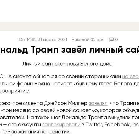
11:57
MSK
, 31 марта 2021
Николай Флоря
0
нальд Трамп завёл личный са
Личный сайт экс-главы Белого дома
 США сможет общаться со своими сторонниками
на св
льной формы можно написать бывшему главе Белого д
ероприятие.
к экс-президента Джейсон Миллер
заявлял
, что Трамп
а-три месяца со своей новой соцсетью, которая объед
зователей. На такой шаг Дональда Трампа вынудили по
и — его аккаунты
заблокировали
в Twitter, Facebook, In
ине «разжигания ненависти».