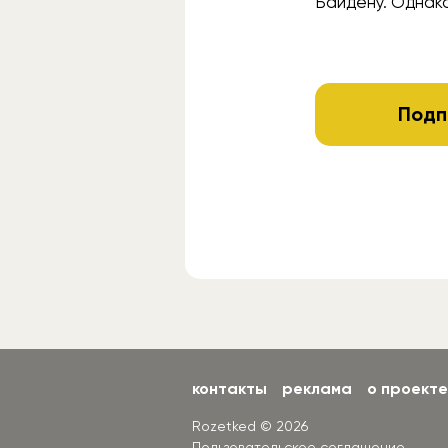
Байдену. Однак
Подп
контакты
реклама
о проекте
Rozetked © 2026
Пользовательское соглашение