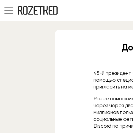
До
45-й президент
помощью специа
пригласить на м
Ранее помощни
через через дв
миллионов поль
социальные сет
Discord по прич