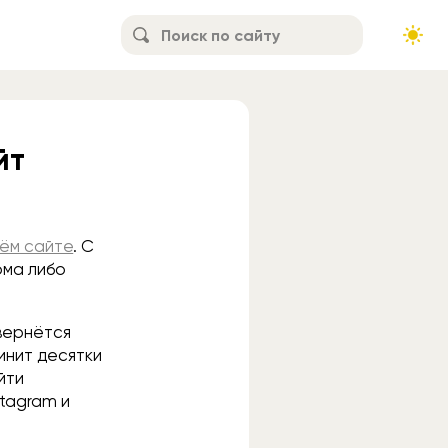
йт
оём сайте
. С
ома либо
 вернётся
инит десятки
йти
stagram и