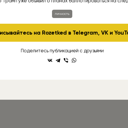
о Трамп уже объявил о планах баллотироваться на сл
личность
исывайтесь на Rozetked в
Telegram
,
VK
и
YouT
Поделитесь публикацией с друзьями