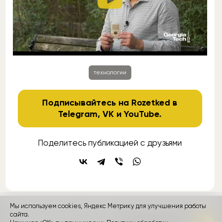
технологии
Подписывайтесь на Rozetked в
Telegram
,
VK
и
YouTube
.
Поделитесь публикацией с друзьями
Мы используем cookies, Яндекс Метрику для улучшения работы
контакты
сайта.
реклама
о проекте