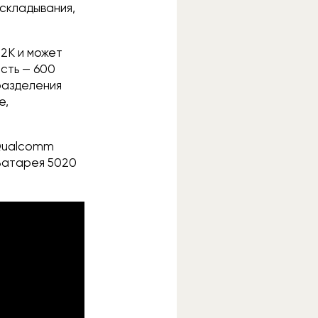
складывания,
 2K и может
ость — 600
 разделения
е,
 Qualcomm
 Батарея 5020