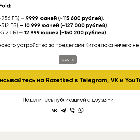
Fold:
2+256 ГБ) —
9999 юаней (~115 600 рублей)
.
2+512 ГБ) —
10 999 юаней (~127 000 рублей)
+512 ГБ) —
12 999 юаней (~150 200 рублей)
ового устройства за пределами Китая пока ничего не 
xiaomi
исывайтесь на Rozetked в
Telegram
,
VK
и
YouT
Поделитесь публикацией с друзьями