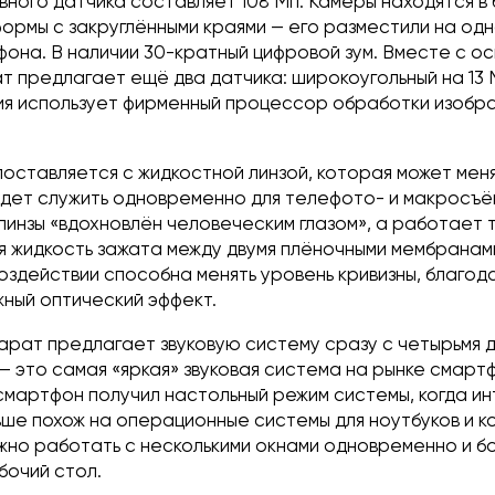
ного датчика составляет 108 Мп. Камеры находятся в
ормы с закруглёнными краями — его разместили на одн
она. В наличии 30-кратный цифровой зум. Вместе с о
т предлагает ещё два датчика: широкоугольный на 13
ния использует фирменный процессор обработки изобр
 поставляется с жидкостной линзой, которая может мен
удет служить одновременно для телефото- и макросъё
линзы «вдохновлён человеческим глазом», а работает 
я жидкость зажата между двумя плёночными мембранами
оздействии способна менять уровень кривизны, благод
жный оптический эффект.
парат предлагает звуковую систему сразу с четырьмя 
 это самая «яркая» звуковая система на рынке смартф
 смартфон получил настольный режим системы, когда и
ьше похож на операционные системы для ноутбуков и к
жно работать с несколькими окнами одновременно и бо
бочий стол.