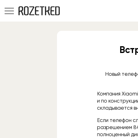
Вст
Новый телефо
Компания Xiaomi
и по конструкц
складывается вн
Если телефон с
разрешением 840
полноценный дис