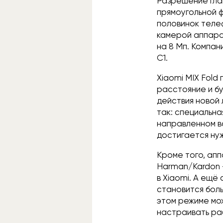
Разрешение глав
прямоугольной ф
половинок телеф
камерой аппара
на 8 Мп. Компа
C1.
Xiaomi MIX Fold
расстояние и б
действия новой 
так: специальна
направленном в
достигается ну
Кроме того, ап
Harman/Kardon —
в Xiaomi. А ещё
становится бол
этом режиме мо
настраивать ра