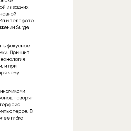
 блоке
ой из задних
сновной
 Мп и телефото
ажений Surge
ять фокусное
мки. Принцип
технология
, и при
аря чему
динамиками
онов, говорят
нтерфейс
омпьютеров. В
лее гибко