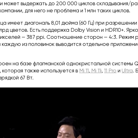
ки может выдержать до 200 000 циклов складывания/ра
компании, для него не проблема и 1 млн таких циклов.
а имеет диагональ 8,01 дюйма (60 Гц) при разрешении
млрд цветов. Есть поддержка Dolby Vision и HDR10+. Ярк
пикселей — 387 ppi. Соотношение сторон — 4:3. Режим
а каждую из половинок выводится отдельное приложени
оен на базе флагманской однокристальной системы
, которая также используется в
Mi 11
,
Mi 11i
,
11 Pro
и
Ultra
.
арядкой 67 Вт.