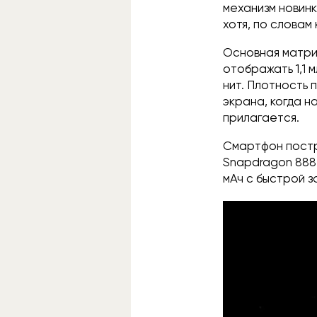
механизм новин
хотя, по словам 
Основная матриц
отображать 1,1 
нит. Плотность 
экрана, когда н
прилагается.
Смартфон постр
Snapdragon 888
мАч с быстрой з