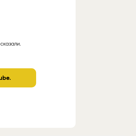
сказали.
ube
.