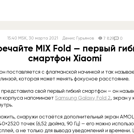
15:40
MSK
, 30 марта 2021
Денис Гурьянов
7 829
0
речайте MIX Fold — первый гиб
смартфон Xiaomi
н поставляется с флагманской начинкой и так называ
линзой, которая может менять фокусное расстояние.
 представила свой первый гибкий смартфон — он назыв
ии корпуса напоминает
Samsung Galaxy Fold 2
, экран у
утрь.
ложить, снаружи остаётся дополнительный экран AMO
×2520 точек (6,52 дюйма, 90 Гц) — его можно использо
плей, а не только для вывода уведомлений и времени