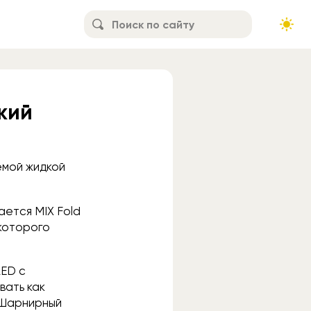
кий
емой жидкой
ается MIX Fold
 которого
LED с
вать как
. Шарнирный