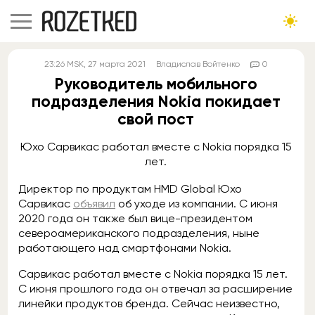
23:26
MSK
, 27 марта 2021
Владислав Войтенко
0
Руководитель мобильного
подразделения Nokia покидает
свой пост
Юхо Сарвикас работал вместе с Nokia порядка 15
лет.
Директор по продуктам HMD Global Юхо
Сарвикас
объявил
об уходе из компании. С июня
2020 года он также был вице-президентом
североамериканского подразделения, ныне
работающего над смартфонами Nokia.
Сарвикас работал вместе с Nokia порядка 15 лет.
С июня прошлого года он отвечал за расширение
линейки продуктов бренда. Сейчас неизвестно,