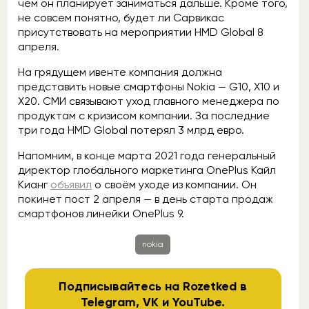
чем он планирует заниматься дальше. Кроме того,
не совсем понятно, будет ли Сарвикас
присутствовать на мероприятии HMD Global 8
апреля.
На грядущем ивенте компания должна
представить новые смартфоны Nokia — G10, X10 и
X20. СМИ связывают уход главного менеджера по
продуктам с кризисом компании. За последние
три года HMD Global потерял 3 млрд евро.
Напомним, в конце марта 2021 года генеральный
директор глобального маркетинга OnePlus Кайл
Кианг
объявил
о своём уходе из компании. Он
покинет пост 2 апреля — в день старта продаж
смартфонов линейки OnePlus 9.
nokia
Подписывайтесь на Rozetked в
Telegram
,
VK
и
YouTube
.