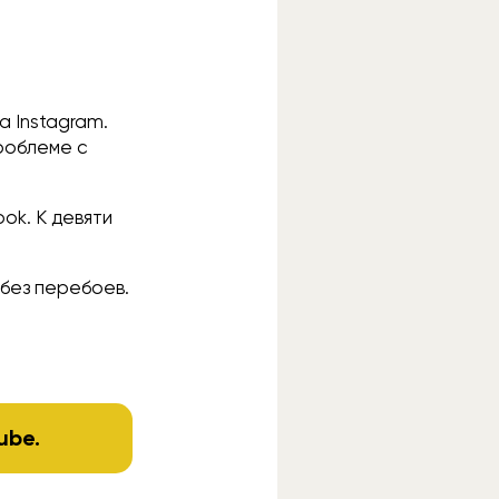
а Instagram.
проблеме с
ok. К девяти
 без перебоев.
ube
.