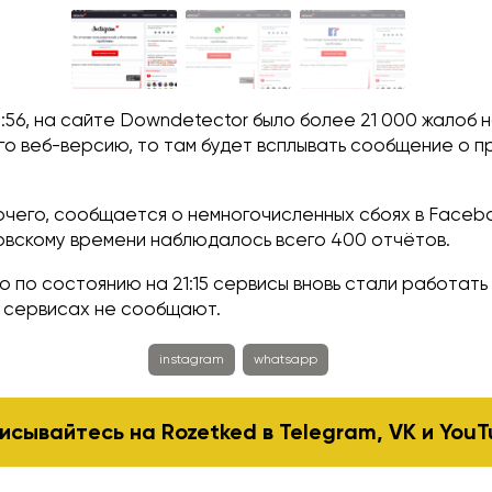
:56, на сайте Downdetector было более 21 000 жалоб н
го веб-версию, то там будет всплывать сообщение о 
очего, сообщается о немногочисленных сбоях в Facebo
овскому времени наблюдалось всего 400 отчётов.
 по состоянию на 21:15 сервисы вновь стали работать
в сервисах не сообщают.
instagram
whatsapp
исывайтесь на Rozetked в
Telegram
,
VK
и
YouT