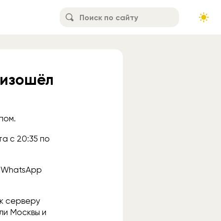
оизошёл
пом.
а с 20:35 по
и WhatsApp
 к серверу
ли Москвы и