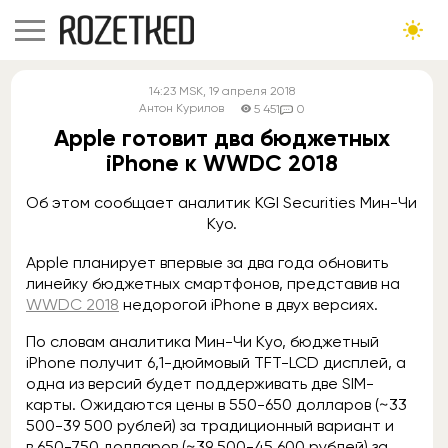
14:23
MSK
, 19 апреля 2018
Антон Курилов
5 451
0
Apple готовит два бюджетных
iPhone к WWDC 2018
Об этом сообщает аналитик KGI Securities Мин-Чи
Куо.
Apple планирует впервые за два года обновить
линейку бюджетных смартфонов, представив на
WWDC 2018
недорогой iPhone в двух версиях.
По словам аналитика Мин-Чи Куо, бюджетный
iPhone получит 6,1-дюймовый TFT-LCD дисплей, а
одна из версий будет поддерживать две SIM-
карты. Ожидаются цены в 550-650 долларов (~33
500-39 500 рублей) за традиционный вариант и
в 650-750 долларов (~39 500-45 600 рублей) за