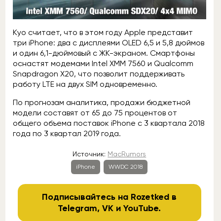
Куо считает, что в этом году Apple представит
три iPhone: два с дисплеями OLED 6,5 и 5,8 дюймов
и один 6,1-дюймовый с ЖК-экраном. Смартфоны
оснастят модемами Intel XMM 7560 и Qualcomm
Snapdragon X20, что позволит поддерживать
работу LTE на двух SIM одновременно.
По прогнозам аналитика, продажи бюджетной
модели составят от 65 до 75 процентов от
общего объема поставок iPhone с 3 квартала 2018
года по 3 квартал 2019 года.
Источник:
MacRumors
iPhone
WWDC 2018
Подписывайтесь на Rozetked в
Telegram
,
VK
и
YouTube
.