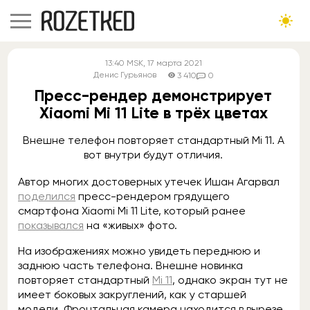
13:40
MSK
, 17 марта 2021
Денис Гурьянов
3 410
0
Пресс-рендер демонстрирует
Xiaomi Mi 11 Lite в трёх цветах
Внешне телефон повторяет стандартный Mi 11. А
вот внутри будут отличия.
Автор многих достоверных утечек Ишан Агарвал
поделился
пресс-рендером грядущего
смартфона Xiaomi Mi 11 Lite, который ранее
показывался
на «живых» фото.
На изображениях можно увидеть переднюю и
заднюю часть телефона. Внешне новинка
повторяет стандартный
Mi 11
, однако экран тут не
имеет боковых закруглений, как у старшей
модели. Фронтальная камера находится в вырезе