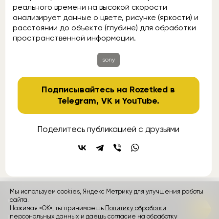
реального времени на высокой скорости
анализирует данные о цвете, рисунке (яркости) и
расстоянии до объекта (глубине) для обработки
пространственной информации.
sony
Подписывайтесь на Rozetked в
Telegram
,
VK
и
YouTube
.
Поделитесь публикацией с друзьями
Мы используем cookies, Яндекс Метрику для улучшения работы
контакты
сайта.
реклама
о проекте
Нажимая «ОК», ты принимаешь
Политику обработки
персональных данных и даешь согласие на обработку
Rozetked © 2026