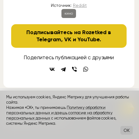
Источник:
Reddit
кино
Подписывайтесь на Rozetked в
Telegram
,
VK
и
YouTube
.
Поделитесь публикацией с друзьями
Мы используем cookies, Яндекс Метрику для улучшения работы
контакты
сайта.
реклама
о проекте
Нажимая «ОК», ты принимаешь
Политику обработки
персональных данных и даешь согласие на обработку
Rozetked © 2026
персональных данных
с использованием файлов cookies,
Пользовательское соглашение
системы Яндекс Метрика.
OK