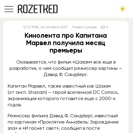
12:12
MSK
, 24 октября 2017
Павел Сумцов
0
Кинолента про Капитана
Марвел получила месяц
премьеры
Оказывается, что фильм «Шазам» все еще в
разработке, о чем сообщил режиссер картины —
Дэвид Ф. Сандберг.
Капитан Марвел, также известный как Шазам
(от англ. Shazam) — герой вселенной DC Comics,
экранизация которого готовится еще с 2000-х
годов.
Режиссер фильма Дэвид Ф. Сандберг, известный
по картинам «Проклятие Аннабель: Зарождение
зла» и «И гаснет свет», сообщил в посте