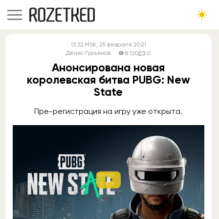
13:33
MSK
, 25 февраля 2021
Денис Гурьянов
8 120
0
Анонсирована новая
королевская битва PUBG: New
State
Пре-регистрация на игру уже открыта.