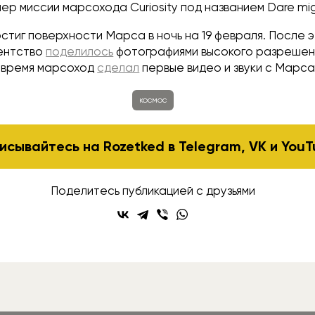
ер миссии марсохода Curiosity под названием Dare mig
стиг поверхности Марса в ночь на 19 февраля. После 
ентство
поделилось
фотографиями высокого разрешени
 время марсоход
сделал
первые видео и звуки с Марса
космос
исывайтесь на Rozetked в
Telegram
,
VK
и
YouT
Поделитесь публикацией с друзьями