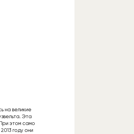
ь на великие
узвельта. Эта
 При этом само
в 2013 году они