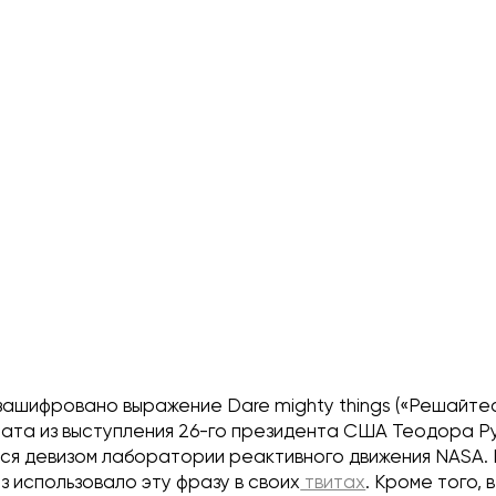
зашифровано выражение Dare mighty things («Решайтес
тата из выступления 26-го президента США Теодора Р
тся девизом лаборатории реактивного движения NASA.
з использовало эту фразу в своих
твитах
. Кроме того, 