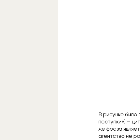
В рисунке было 
поступки») — ци
же фраза являе
агентство не ра