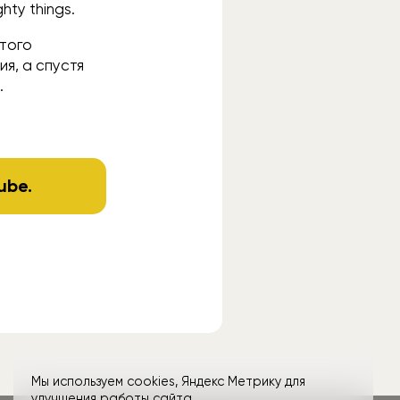
hty things.
этого
я, а спустя
.
ube
.
Мы используем cookies, Яндекс Метрику для
улучшения работы сайта.