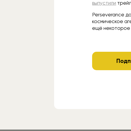
выпустили
трейл
Perseverance до
космическое аг
ещё некоторое
Подп