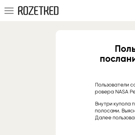
Пол
послан
Пользователи с
ровера NASA Pe
Внутри купола 
полосами. Выясн
Далее пользоват