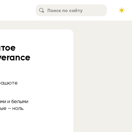
ытое
verance
арашюте
ми и белыми
ые — ноль.