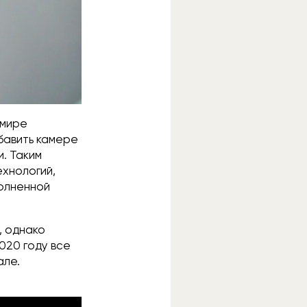
 мире
бавить камере
. Таким
ехнологий,
полненной
, однако
020 году все
але.