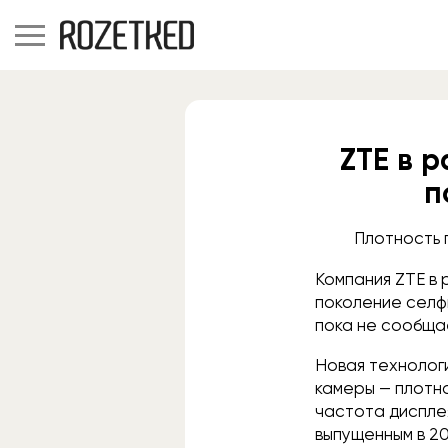
ZTE в 
п
Плотность 
Компания ZTE в
поколение селф
пока не сообща
Новая технолог
камеры — плотно
частота дисплея
выпущенным в 20