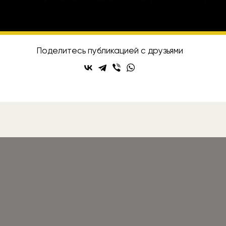
исывайтесь на Rozetked в
Telegram
,
VK
и
YouT
Поделитесь публикацией с друзьями