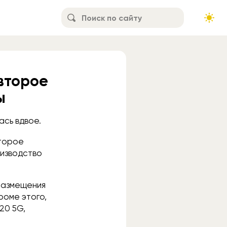
второе
ы
ась вдвое.
второе
оизводство
 размещения
роме этого,
 20 5G,