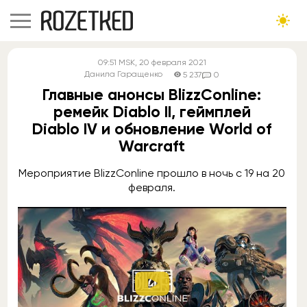
09:51
MSK
, 20 февраля 2021
Данила Гаращенко
5 237
0
Главные анонсы BlizzConline:
ремейк Diablo II, геймплей
Diablo IV и обновление World of
Warcraft
Мероприятие BlizzConline прошло в ночь с 19 на 20
февраля.