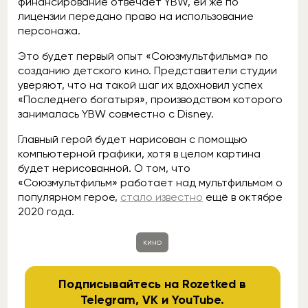
финансирование отвечает YBW, ей же по
лицензии передано право на использование
персонажа.
Это будет первый опыт «Союзмультфильма» по
созданию детского кино. Представители студии
уверяют, что на такой шаг их вдохновил успех
«Последнего богатыря», производством которого
занималась YBW совместно с Disney.
Главный герой будет нарисован с помощью
компьютерной графики, хотя в целом картина
будет нерисованной. О том, что
«Союзмультфильм» работает над мультфильмом о
популярном герое,
стало известно
ещё в октябре
2020 года.
кино
Подписывайтесь на Rozetked в
Telegram
,
VK
и
YouTube
.