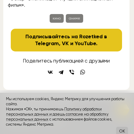
фильм».
кино
аниме
Подписывайтесь на Rozetked в
Telegram
,
VK
и
YouTube
.
Поделитесь публикацией с друзьями
Мы используем cookies, Яндекс Метрику для улучшения работы
контакты
сайта.
реклама
о проекте
Нажимая «ОК», ты принимаешь
Политику обработки
персональных данных и даешь согласие на обработку
Rozetked © 2026
персональных данных
с использованием файлов cookies,
Пользовательское соглашение
системы Яндекс Метрика.
OK