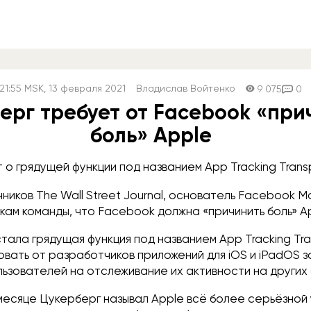
21:55
MSK
, 13 февраля 2021
Владислав Войтенко
9 075
0
ерг требует от Facebook «при
боль» Apple
т о грядущей функции под названием App Tracking Trans
ников The Wall Street Journal, основатель Facebook 
кам команды, что Facebook должна «причинить боль» Ap
тала грядущая функция под названием App Tracking Tra
овать от разработчиков приложений для iOS и iPadOS 
ьзователей на отслеживание их активности на других 
месяце Цукерберг называл Apple всё более серьёзной 