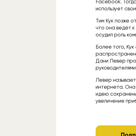
Facebook. Тогда
использует сво
Тим Кук позже о
что она ведёт к
осудил роль ком
Более того, Кук
распространени
Дани Левер про
руководителями
Левер называет
интернета. Она 
идею сохранени
увеличение при
Подп