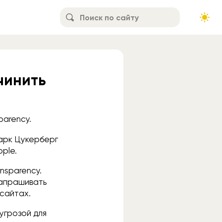
чинить
parency.
Марк Цукерберг
ple.
nsparency.
запрашивать
сайтах.
угрозой для