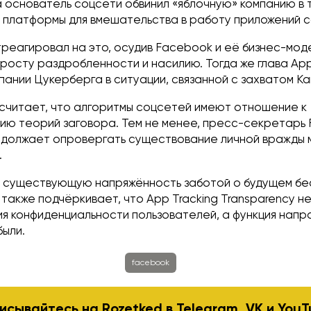
 основатель соцсети обвинил «яблочную» компанию в т
и платформы для вмешательства в работу приложений с
треагировал на это, осудив Facebook и её бизнес-моде
 росту раздробленности и насилию. Тогда же глава Ap
пании Цукерберга в ситуации, связанной с захватом Ка
 считает, что алгоритмы соцсетей имеют отношение к
ю теорий заговора. Тем не менее, пресс-секретарь
должает опровергать существование личной вражды 
.
 существующую напряжённость заботой о будущем бе
также подчёркивает, что App Tracking Transparency н
я конфиденциальности пользователей, а функция напр
были.
facebook
исывайтесь на Rozetked в
Telegram
,
VK
и
YouT