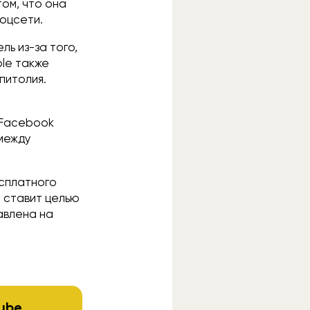
ом, что она
оцсети.
ль из-за того,
ple также
питолия.
 Facebook
между
сплатного
е ставит целью
авлена на
ube
.