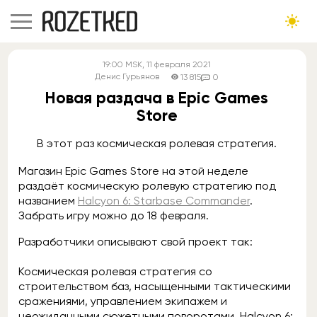
19:00
MSK
, 11 февраля 2021
Денис Гурьянов
13 815
0
Новая раздача в Epic Games
Store
В этот раз космическая ролевая стратегия.
Магазин Epic Games Store на этой неделе
раздаёт космическую ролевую стратегию под
названием
Halcyon 6: Starbase Commander
.
Забрать игру можно до 18 февраля.
Разработчики описывают свой проект так:
Космическая ролевая стратегия со
строительством баз, насыщенными тактическими
сражениями, управлением экипажем и
неожиданными сюжетными поворотами. Halcyon 6: