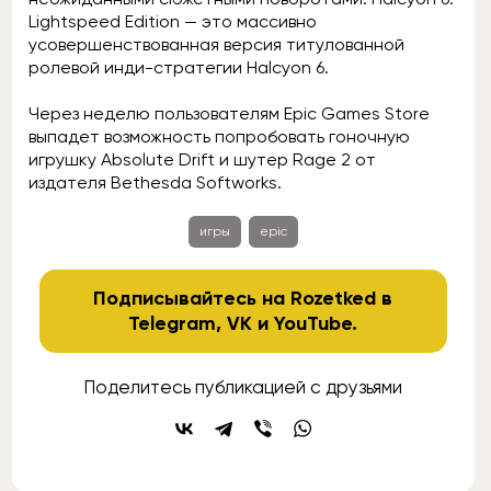
Lightspeed Edition — это массивно
усовершенствованная версия титулованной
ролевой инди-стратегии Halcyon 6.
Через неделю пользователям Epic Games Store
выпадет возможность попробовать гоночную
игрушку Absolute Drift и шутер Rage 2 от
издателя Bethesda Softworks.
игры
epic
Подписывайтесь на Rozetked в
Telegram
,
VK
и
YouTube
.
Поделитесь публикацией с друзьями