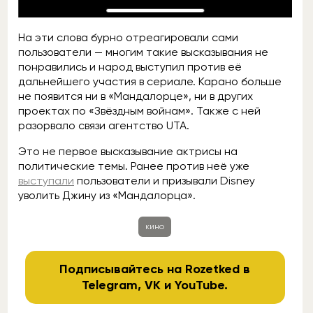
На эти слова бурно отреагировали сами
пользователи — многим такие высказывания не
понравились и народ выступил против её
дальнейшего участия в сериале. Карано больше
не появится ни в «Мандалорце», ни в других
проектах по «Звёздным войнам». Также с ней
разорвало связи агентство UTA.
Это не первое высказывание актрисы на
политические темы. Ранее против неё уже
выступали
пользователи и призывали Disney
уволить Джину из «Мандалорца».
кино
Подписывайтесь на Rozetked в
Telegram
,
VK
и
YouTube
.