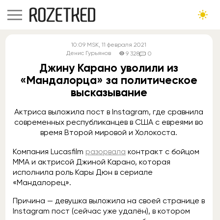
10:09
MSK
, 11 февраля 2021
Денис Гурьянов
9 328
0
Джину Карано уволили из
«Мандалорца» за политическое
высказывание
Актриса выложила пост в Instagram, где сравнила
современных республиканцев в США с евреями во
время Второй мировой и Холокоста.
Компания Lucasfilm
разорвала
контракт с бойцом
MMA и актрисой Джиной Карано, которая
исполнила роль Кары Дюн в сериале
«Мандалорец».
Причина — девушка выложила на своей странице в
Instagram пост (сейчас уже удалён), в котором