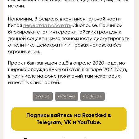
не они.
Напомним, 8 февраля в континентальной части
Китая
перестал работать
Clubhouse. Причиной
блокировки стал интерес китайских граждан к
данной соцсети из-за возможности дискутировать
о политике, демократии и правах человека без
ограничений.
Проект был запущен ещё в апреле 2020 года, но
широко обсуждаемым он стал в январе 2021 года,
в том числе на фоне появлений там некоторых
известных личностей.
android
интернет
clubhouse
Подписывайтесь на Rozetked в
Telegram
,
VK
и
YouTube
.