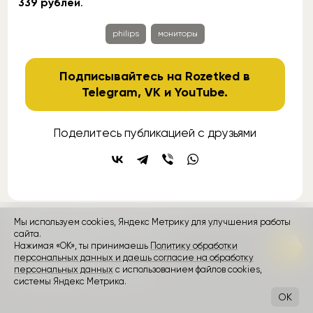
339 рублей
.
philips
мониторы
Подписывайтесь на Rozetked в
Telegram
,
VK
и
YouTube
.
Поделитесь публикацией с друзьями
Мы используем cookies, Яндекс Метрику для улучшения работы
контакты
реклама
о проекте
сайта.
Нажимая «ОК», ты принимаешь
Политику обработки
персональных данных и даешь согласие на обработку
Rozetked © 2026
персональных данных
с использованием файлов cookies,
Пользовательское соглашение
системы Яндекс Метрика.
OK