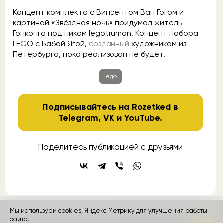
Концепт комплекта с Винсентом Ван Гогом и
картиной «Звёздная ночь» придумал житель
Гонконга под ником legotruman. Концепт набора
LEGO с Бабой Ягой,
созданный
художником из
Петербурга, пока реализован не будет.
lego
Подписывайтесь на Rozetked в
Telegram
,
VK
и
YouTube
.
Поделитесь публикацией с друзьями
Мы используем cookies, Яндекс Метрику для улучшения работы
сайта.
контакты
реклама
о проекте