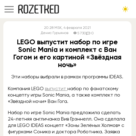
20:28
MSK
, 4 февраля 2021
Денис Гурьянов
5 730
0
LEGO выпустит набор по игре
Sonic Mania и комплект с Ван
Гогом и его картиной «Звёздная
ночь»
Эти наборы выбрали в рамках программы IDEAS.
Компания LEGO
выпустит
набор по фанатскому
концепту игры Sonic Mania, а также комплект по
«Звёздной ночи» Ван Гога.
Набор по игре Sonic Mania предложила сделать
24-летняя англичанка Вив Грэннелл. Она сделала
для LEGO IDEAS концепт «Зоны Зелёных Холмов» с
фигурками Соника и доктора Роботника. Заявка