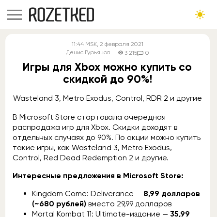
11:44
MSK
, 2 февраля 2021
Денис Гурьянов
3 215
0
Игры для Xbox можно купить со
скидкой до 90%!
Wasteland 3, Metro Exodus, Control, RDR 2 и другие
В Microsoft Store стартовала очередная
распродажа игр для Xbox. Скидки доходят в
отдельных случаях до 90%. По акции можно купить
такие игры, как Wasteland 3, Metro Exodus,
Control, Red Dead Redemption 2 и другие.
Интересные предложения в Microsoft Store:
Kingdom Come: Deliverance —
8,99 долларов
(~680 рублей)
вместо 29,99 долларов
Mortal Kombat 11: Ultimate-издание —
35,99