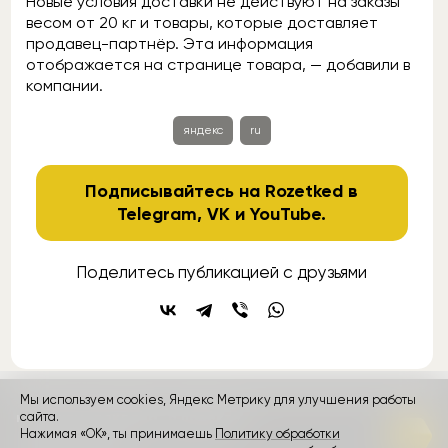
Новые условия доставки не действуют на заказы
весом от 20 кг и товары, которые доставляет
продавец-партнёр. Эта информация
отображается на странице товара, — добавили в
компании.
яндекс
ru
Подписывайтесь на Rozetked в
Telegram
,
VK
и
YouTube
.
Поделитесь публикацией с друзьями
Мы используем cookies, Яндекс Метрику для улучшения работы
сайта.
контакты
реклама
о проекте
Нажимая «ОК», ты принимаешь
Политику обработки