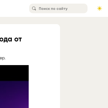
ода от
ер.