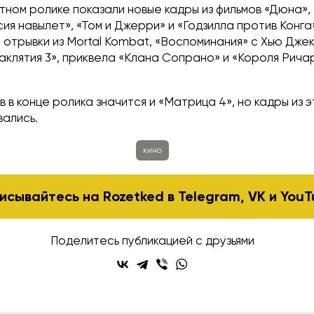
тном ролике показали новые кадры из фильмов «Дюна»,
ия навылет», «Том и Джерри» и «Годзилла против Конга
 отрывки из Mortal Kombat, «Воспоминания» с Хью Дже
Заклятия 3», приквела «Клана Сопрано» и «Короля Рича
 в конце ролика значится и «Матрица 4», но кадры из 
вались.
кино
исывайтесь на Rozetked в
Telegram
,
VK
и
YouT
Поделитесь публикацией с друзьями