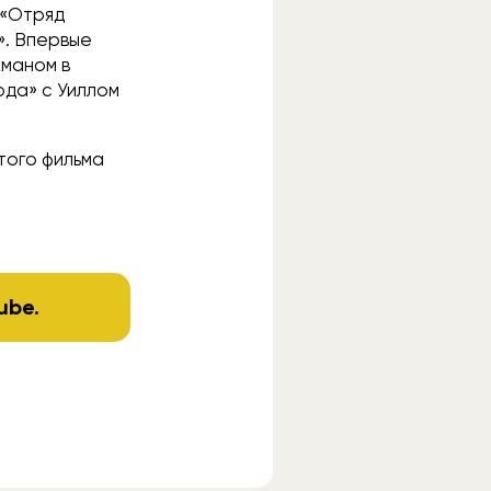
 «Отряд
». Впервые
кманом в
рда» с Уиллом
этого фильма
ube
.