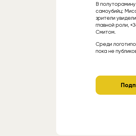
В полуторамину
самоубийц: Мисс
зрители увидели
главной роли, «
Смитом.
Среди логотипов
пока не публико
Подп