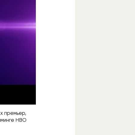
х премьер,
риминге HBO