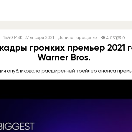
15:40
MSK
, 27 января 2021
Данила Гаращенко
4 031
0
кадры громких премьер 2021 г
Warner Bros.
дия опубликовала расширенный трейлер анонса премь