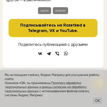
apple
airpods
Подписывайтесь на Rozetked в
Telegram
,
VK
и
YouTube
.
Поделитесь публикацией с друзьями
Мы используем cookies, Яндекс Метрику для улучшения работы
сайта.
контакты
реклама
о проекте
Нажимая «ОК», ты принимаешь
Политику обработки
персональных данных и даешь согласие на обработку
Rozetked © 2026
персональных данных
с использованием файлов cookies,
Пользовательское соглашение
системы Яндекс Метрика.
OK