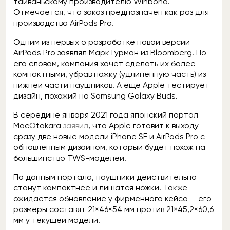
тайваньскому производителю Winbond.
Отмечается, что заказ предназначен как раз для
производства AirPods Pro.
Одним из первых о разработке новой версии
AirPods Pro заявлял Марк Гурман из Bloomberg. По
его словам, компания хочет сделать их более
компактными, убрав ножку (удлинённую часть) из
нижней части наушников. А ещё Apple тестирует
дизайн, похожий на Samsung Galaxy Buds.
В середине января 2021 года японский портал
MacOtakara
заявил
, что Apple готовит к выходу
сразу две новые модели iPhone SE и AirPods Pro с
обновлённым дизайном, который будет похож на
большинство TWS-моделей.
По данным портала, наушники действительно
станут компактнее и лишатся ножки. Также
ожидается обновление у фирменного кейса — его
размеры составят 21×46×54 мм против 21×45,2×60,6
мм у текущей модели.