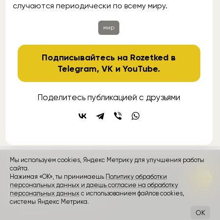
случаются периодически по всему миру.
мир
Подписывайтесь на Rozetked в
Telegram
,
VK
и
YouTube
.
Поделитесь публикацией с друзьями
Мы используем cookies, Яндекс Метрику для улучшения работы
контакты
сайта.
реклама
о проекте
Нажимая «ОК», ты принимаешь
Политику обработки
персональных данных и даешь согласие на обработку
Rozetked © 2026
персональных данных
с использованием файлов cookies,
Пользовательское соглашение
системы Яндекс Метрика.
OK