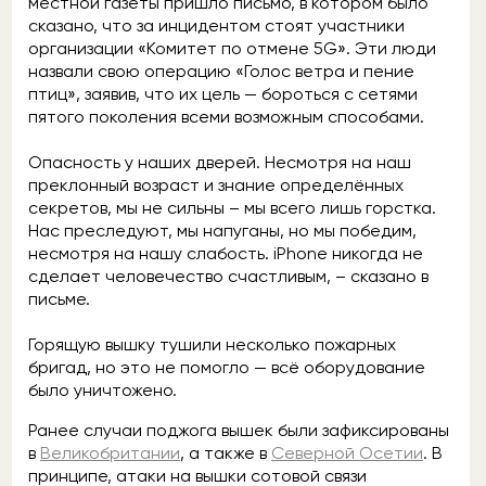
местной газеты пришло письмо, в котором было
сказано, что за инцидентом стоят участники
организации «Комитет по отмене 5G». Эти люди
назвали свою операцию «Голос ветра и пение
птиц», заявив, что их цель — бороться с сетями
пятого поколения всеми возможным способами.
Опасность у наших дверей. Несмотря на наш
преклонный возраст и знание определённых
секретов, мы не сильны – мы всего лишь горстка.
Нас преследуют, мы напуганы, но мы победим,
несмотря на нашу слабость. iPhone никогда не
сделает человечество счастливым, – сказано в
письме.
Горящую вышку тушили несколько пожарных
бригад, но это не помогло — всё оборудование
было уничтожено.
Ранее случаи поджога вышек были зафиксированы
в
Великобритании
, а также в
Северной Осетии
. В
принципе, атаки на вышки сотовой связи