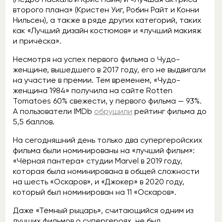
второго плана» (Кристен Уиг, Робин Райт и Конни
Нильсен), а также в ряде других категорий, таких
как «Лучший дизайн костюмов» и «лучший макияж
и причёска».
Несмотря на успех первого фильма о Чудо-
женщине, вышедшего в 2017 году, его не выдвигали
на участие в премии. Тем временем, «Чудо-
женщина 1984» получила на сайте Rotten
Tomatoes 60% свежести, у первого фильма — 93%.
А пользователи IMDb
обрушили
рейтинг фильма до
5,5 баллов.
На сегодняшний день только два супергеройских
фильма были номинированы на «лучший фильм»:
«Чёрная пантера» студии Marvel в 2019 году,
которая была номинирована в общей сложности
на шесть «Оскаров», и «Джокер» в 2020 году,
который был номинирован на 11 «Оскаров».
Даже «Тёмный рыцарь», считающийся одним из
лучших фильмов о супергероях, не был