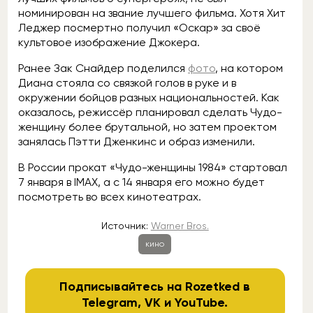
номинирован на звание лучшего фильма. Хотя Хит
Леджер посмертно получил «Оскар» за своё
культовое изображение Джокера.
Ранее Зак Снайдер поделился
фото
, на котором
Диана стояла со связкой голов в руке и в
окружении бойцов разных национальностей. Как
оказалось, режиссёр планировал сделать Чудо-
женщину более брутальной, но затем проектом
занялась Пэтти Дженкинс и образ изменили.
В России прокат «Чудо-женщины 1984» стартовал
7 января в IMAX, а с 14 января его можно будет
посмотреть во всех кинотеатрах.
Источник:
Warner Bros.
кино
Подписывайтесь на Rozetked в
Telegram
,
VK
и
YouTube
.