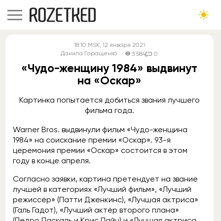
18:10
MSK
, 12 января 2021
Данила Гаращенко
3 584
0
«Чудо-женщину 1984» выдвинут
на «Оскар»
Картинка попытается добиться звания лучшего
фильма года.
Warner Bros. выдвинули фильм «Чудо-женщина
1984» на соискание премии «Оскар». 93-я
церемония премии «Оскар» состоится в этом
году в конце апреля.
Согласно заявки, картина претендует на звание
лучшей в категориях «Лучший фильм», «Лучший
режиссёр» (Патти Дженкинс), «Лучшая актриса»
(Галь Гадот), «Лучший актёр второго плана»
(Педро Паскаль и Крис Пайн) и «Лучшая актриса