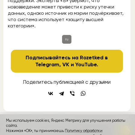
поддержки. Эксперты «Ъ» уверяют, что
нововведение может привести к риску утечки
данных, однако источник из мэрии подчёркивает,
что система использует «защиту высшей
категории».
ru
Подписывайтесь на Rozetked в
Telegram
,
VK
и
YouTube
.
Поделитесь публикацией с друзьями
Мы используем cookies, Яндекс Метрику для улучшения работы
контакты
сайта.
реклама
о проекте
Нажимая «ОК», ты принимаешь
Политику обработки