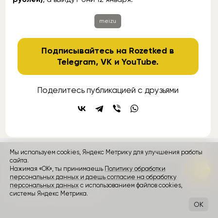
meizu
Подписывайтесь на Rozetked в
Telegram
,
VK
и
YouTube
.
Поделитесь публикацией с друзьями
Мы используем cookies, Яндекс Метрику для улучшения работы
контакты
реклама
о проекте
сайта.
Нажимая «ОК», ты принимаешь
Политику обработки
персональных данных и даешь согласие на обработку
Rozetked © 2026
персональных данных
с использованием файлов cookies,
Пользовательское соглашение
системы Яндекс Метрика.
OK