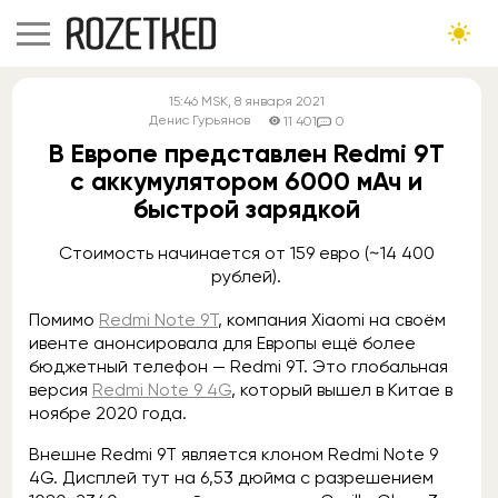
15:46
MSK
, 8 января 2021
Денис Гурьянов
11 401
0
В Европе представлен Redmi 9T
с аккумулятором 6000 мАч и
быстрой зарядкой
Стоимость начинается от 159 евро (~14 400
рублей).
Помимо
Redmi Note 9T
, компания Xiaomi на своём
ивенте анонсировала для Европы ещё более
бюджетный телефон — Redmi 9T. Это глобальная
версия
Redmi Note 9 4G
, который вышел в Китае в
ноябре 2020 года.
Внешне Redmi 9T является клоном Redmi Note 9
4G. Дисплей тут на 6,53 дюйма с разрешением