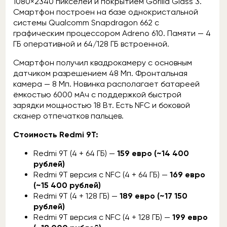
1080×2340 пикселей и покрытием Gorilla Glass 3.
Смартфон построен на базе однокристальной
системы Qualcomm Snapdragon 662 с
графическим процессором Adreno 610. Памяти — 4
ГБ оперативной и 64/128 ГБ встроенной.
Смартфон получил квадрокамеру с основным
датчиком разрешением 48 Мп. Фронтальная
камера — 8 Мп. Новинка располагает батареей
ёмкостью 6000 мАч с поддержкой быстрой
зарядки мощностью 18 Вт. Есть NFC и боковой
сканер отпечатков пальцев.
Стоимость Redmi 9T:
Redmi 9T (4 + 64 ГБ) —
159 евро (~14 400
рублей)
Redmi 9T версия с NFC (4 + 64 ГБ) —
169 евро
(~15 400 рублей)
Redmi 9T (4 + 128 ГБ) —
189 евро (~17 150
рублей)
Redmi 9T версия с NFC (4 + 128 ГБ) —
199 евро