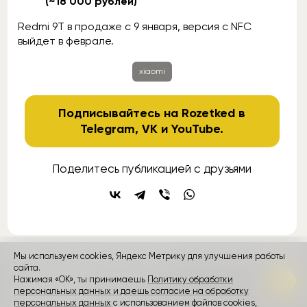
(~18 000 рублей)
Redmi 9T в продаже с 9 января, версия с NFC
выйдет в феврале.
xiaomi
Подписывайтесь на Rozetked в
Telegram
,
VK
и
YouTube
.
Поделитесь публикацией с друзьями
Мы используем cookies, Яндекс Метрику для улучшения работы
контакты
сайта.
реклама
о проекте
Нажимая «ОК», ты принимаешь
Политику обработки
персональных данных и даешь согласие на обработку
Rozetked © 2026
персональных данных
с использованием файлов cookies,
Пользовательское соглашение