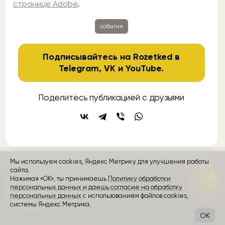
странице Adobe
.
события
Подписывайтесь на Rozetked в
Telegram
,
VK
и
YouTube
.
Поделитесь публикацией с друзьями
Мы используем cookies, Яндекс Метрику для улучшения работы
контакты
сайта.
реклама
о проекте
Нажимая «ОК», ты принимаешь
Политику обработки
персональных данных и даешь согласие на обработку
Rozetked © 2026
персональных данных
с использованием файлов cookies,
Пользовательское соглашение
системы Яндекс Метрика.
OK