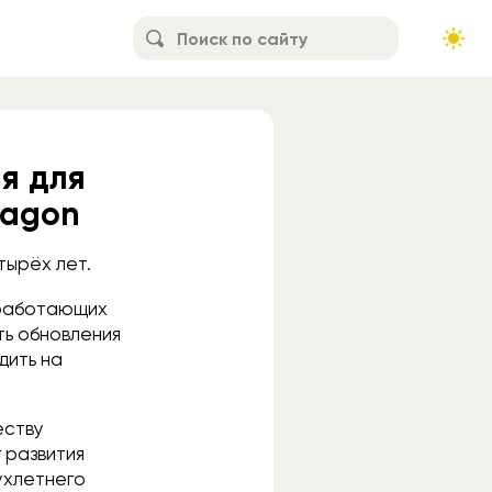
я для
ragon
тырёх лет.
 работающих
ь обновления
дить на
еству
 развития
ухлетнего