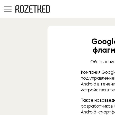
Googl
флагм
Обновление
Компания Googl
под управление
Android в течен
устройства в те
Такое нововвед
разработчиков 
Android-смартф