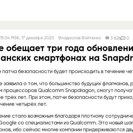
15:04
MSK
, 17 декабря 2020
Владислав Войтенко
3 626
0
e обещает три года обновлени
анских смартфонах на Snapd
 патча безопасности будет происходить в течение че
e заявила о том, что большинство будущих флагманов,
м процессоров Qualcomm Snapdragon, смогут получат
ие трёх лет. При этом, патчи безопасности будут прихо
чение четырёх лет.
ение стало возможным благодаря плотному сотруднич
Google со специалистами из Qualcomm. Это новый шаг
онов, ибо сейчас многие компании придерживаются дв