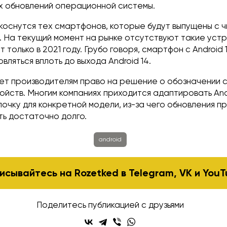
ых обновлений операционной системы.
коснутся тех смартфонов, которые будут выпущены с 
. На текущий момент на рынке отсутствуют такие устр
 только в 2021 году. Грубо говоря, смартфон с Android 
вляться вплоть до выхода Android 14.
ет производителям право на решение о обозначении 
ойств. Многим компаниях приходится адаптировать And
чку для конкретной модели, из-за чего обновления п
ть достаточно долго.
android
исывайтесь на Rozetked в
Telegram
,
VK
и
YouT
Поделитесь публикацией с друзьями