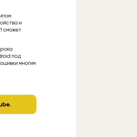
чипом
ойства и
11 сможет
срока
roid под
рошивки многим
ube
.