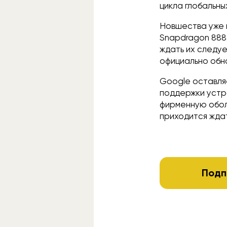
цикла глобальн
Новшества уже 
Snapdragon 888
ждать их следует
официально обно
Google оставля
поддержки устр
фирменную оболо
приходится жда
Подп