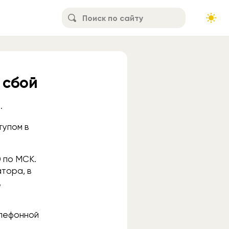
 сбой
.
тупом в
0 по МСК.
тора, в
,
елефонной