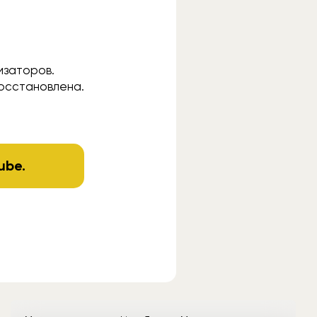
изаторов.
осстановлена.
ube
.