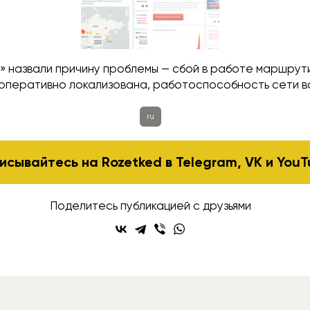
» назвали причину проблемы — сбой в работе маршрут
оперативно локализована, работоспособность сети в
ru
исывайтесь на Rozetked в
Telegram
,
VK
и
YouT
Поделитесь публикацией с друзьями