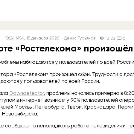
10:24
MSK
, 15 декабря 2020
Денис Гурьянов
10 231
0
оте «Ростелекома» произошёл
облемы наблюдаются у пользователей по всей России
тора «Ростелеком» произошёл сбой. Трудности с дос
даются у пользователей по всей России.
тала
Downdetector
, проблемы начались примерно в 8:2
тупом в интернет возникли у 90% пользователей опера
телей Москвы, Петербурга, Твери, Краснодара, Перми
и Новосибирска.
е сообщают о неполадках в работе телевидения и т