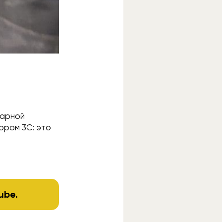
парной
ором 3C: это
ube
.