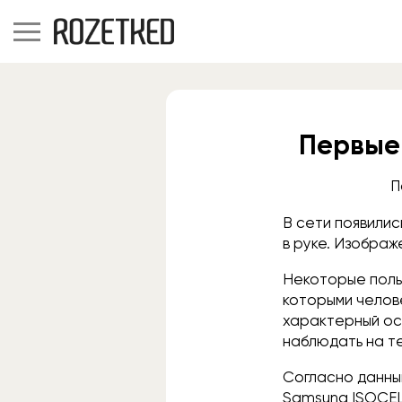
Первые 
П
В сети появилис
в руке. Изображ
Некоторые польз
которыми челов
характерный ос
наблюдать на т
Согласно данны
Samsung ISOCEL