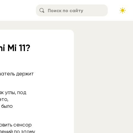
 Mi 11?
ователь держит
к углы, под
это,
 было
новить сенсор
дений по этому