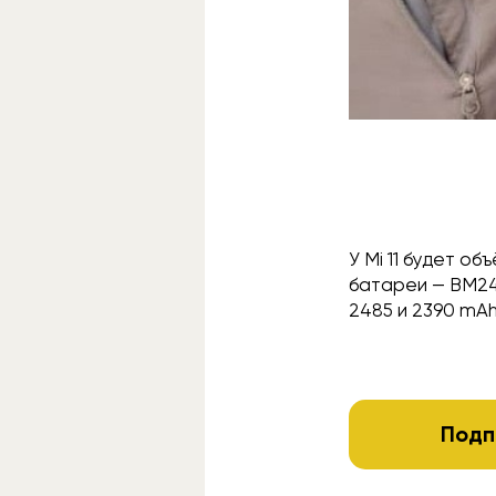
У Mi 11 будет о
батареи — BM24
2485 и 2390 mA
Подп