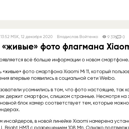
13:52
MSK
, 12 декабря 2020
Владислав Войтенко
9 376
0
«живые» фото флагмана Xiaomi
оявляется всё больше информации о новом смартфоне.
ь «живые» фото смартфона Xiaomi Mi 11, который польз
ения впервые появились в социальной сети Weibo.
ователи усомнились в том, что фото настоящие, так ка
ек держит смартфон, слишком странные. Несмотря на 
новной блок камер соответствует тем, которые можно
ендерах.
м инсайдеров, в новой линейке Xiaomi намерена уста
L Bright HM3 с разрешением 108 Мп. Однако подтверж