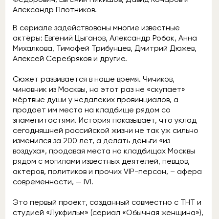
Александр Плотников.
В сериале задействованы многие известные
актёры: Евгений Цыганов, Александр Робак, Анна
Михалкова, Тимофей Трибунцев, Дмитрий Дюжев,
Алексей Серебряков и другие.
Сюжет развивается в наше время. Чичиков,
чиновник из Москвы, на этот раз не «скупает»
мёртвые души у недалеких провинциалов, а
продает им места на кладбище рядом со
знаменитостями. История показывает, что уклад
сегодняшней российской жизни не так уж сильно
изменился за 200 лет, а делать деньги «из
воздуха», продавая места на кладбищах Москвы
рядом с могилами известных деятелей, певцов,
актеров, политиков и прочих VIP-персон, – афера
современности, — IVI.
Это первый проект, созданный совместно с ТНТ и
студией «Лукфильм» (сериал «Обычная женщина»),