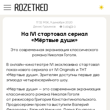
17:32
MSK
, 9 декабря 2020
Денис Гурьянов
3 654
0
На IVI стартовал сериал
«Мёртвые души»
Это современная экранизация классического
романа Николая Гоголя.
В онлайн-кинотеатре IVI эксклюзивно стартовал
показ нового сериала от IVI Originals и ТНТ
«Мёртвые души». Зрителям доступны первые два
эпизода четырёхсерийного шоу.
«Мёртвые души» — это современная экранизация
классического романа Николая Гоголя
от режиссёра Григория Константинопольского.
Продюсерами проекта выступили Валерий
Федорович, Евгений Никишов, Давид Кочаров и