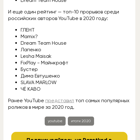
Dream Team House
И ещё один рейтинг — топ-10 прорывов среди
российских авторов YouTube в 2020 году:
ГЛЕНТ
Mamix?
Dream Team House
Лапенко
Lesha Maisak
FixPlay - Майнкрафт
Бустер
Дима Евтушенко
SLAVA MARLOW
ЧЁ КАВО
Ранее YouTube
представил
топ самых популярных
роликов в мире за 2020 год.
youtube
итоги 2020
Подписывайтесь на Rozetked в