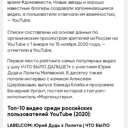
время #домавместе. Новые звёзды и хорошо
известные блогеры создавали запоминающиеся
видео, а пользователи отвечали им взаимностью,
— YouTube.
Списки составлены на основе данных по
органическим просмотрам зрителей из России на
YouTube с 1 января по 15 ноября 2020 года, —
отметили в YouTube.
Первое место рейтинга самых популярных видео
у шоу «ЧТО БЫЛО ДАЛЬШЕ?» с участием Юрия
Дудя и Лолиты Милявской. В десятку также
попали интервью с комиком Алексеем
Щербаковым, выпуск Камеди Клаба и программа
Вечерний Ургант, гостем которой стал рэп-
исполнитель «Моргенштерн».
Топ-10 видео среди российских
пользователей YouTube (2020):
LABELCOM: Юрий Дудь х Лолита | ЧТО БЫЛО