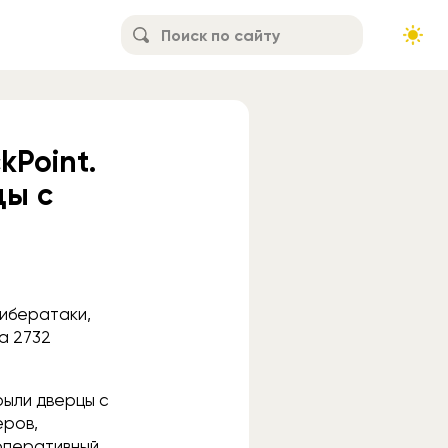
kPoint.
цы с
кибератаки,
а 2732
рыли дверцы с
еров,
 оперативный