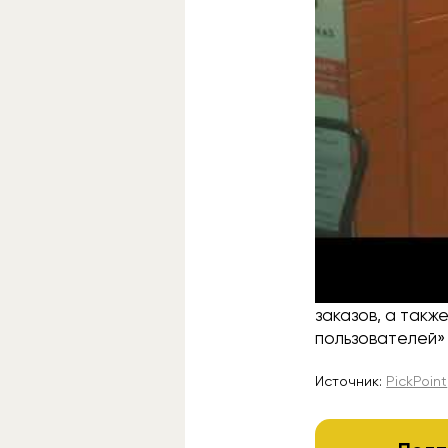
Восстановление
специалистов н
закрыть его две
В PickPoint по
заказов, а такж
пользователей» 
Источник:
PickPoint