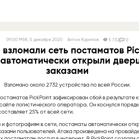
09:00
MSK
, 5 декабря 2020
Антон Курилов
5 732
0
взломали сеть постаматов Pic
 автоматически открыли двер
заказами
Взломано около 2732 устройства по всей России.
остаматов PickPoint зафиксирован сбой в результате 
сайте логистического оператора. Он коснулся порядк
составляет 25% от всей сети.
 и фотографиям в сети, постаматы автоматически отк
казами пользователей. Атака произведена на провайд
 постаматам доступ в интернет. В PickPoint создали