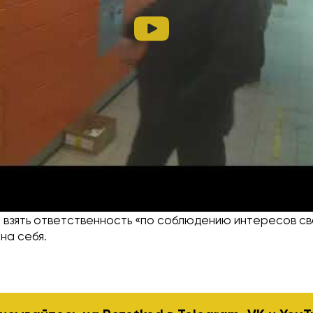
 работы займёт время, так как требует физического п
а точках. Сейчас в поддержке предлагают обесточить
рцы вручную.
обещали уведомить получателей посылок по текущим ст
е взять ответственность «по соблюдению интересов с
на себя.