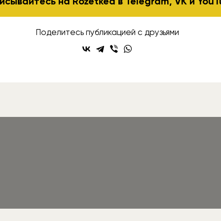
исывайтесь на Rozetked в
Telegram
,
VK
и
YouT
Поделитесь публикацией с друзьями