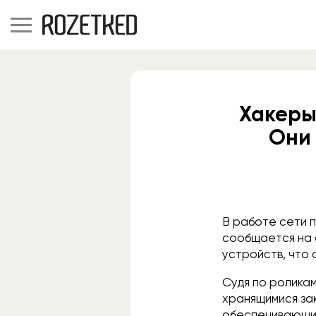
Хакеры 
Они
В работе сети п
сообщается на 
устройств, что 
Судя по роликам
хранящимися за
обеспечивающих