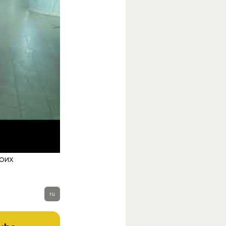
рисутствия
 постамат и
атусам их
воих
ru