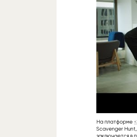
На платформе
«
Scavenger Hunt
заключается в п