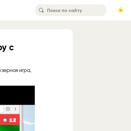
у с
зерная игра,