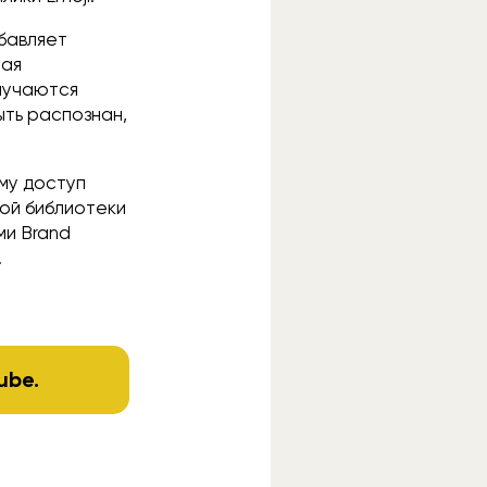
бавляет
ная
случаются
ыть распознан,
му доступ
той библиотеки
ми Brand
.
ube
.