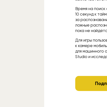
Время на поиск
10 секунд к тай
за распознаван
ложные распозна
пока не найдётс
Для игры польз
к камере мобил
для машинного 
Studio и исслед
Подп