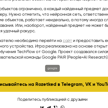
 объектов ограничено, а каждый найденный предмет до
меру. Нужно отметить, что нейронная сеть, ответствен
ие объектов, работает неидеально, а потому иногда 
вания. Или, наоборот, найденный предмет не может б
я удачный ракурс.
ователю необходимо перейти на
сайт
и предоставить е
ьного устройства. Игра реализована на основе откры
обучения TechFlow от Google. Проект создавался сила
овательской команды Google PAIR (People+AI Research)
google
исывайтесь на Rozetked в
Telegram
,
VK
и
YouT
Поделитесь публикацией с друзьями