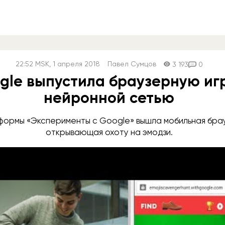
22:52
MSK
, 1 апреля 2018
Павел Сумцов
3 193
0
gle выпустила браузерную игр
нейронной сетью
формы «Эксперименты с Google» вышла мобильная брау
открывающая охоту на эмодзи.