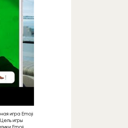
ная игра Emoji
Цель игры
ики Emoji.