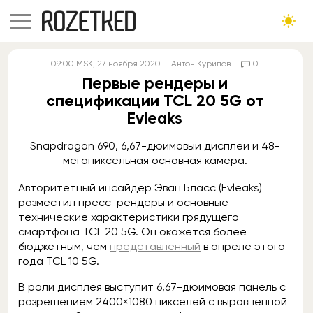
09:00
MSK
, 27 ноября 2020
Антон Курилов
0
Первые рендеры и
спецификации TCL 20 5G от
Evleaks
Snapdragon 690, 6,67-дюймовый дисплей и 48-
мегапиксельная основная камера.
Авторитетный инсайдер Эван Бласс (Evleaks)
разместил пресс-рендеры и основные
технические характеристики грядущего
смартфона TCL 20 5G. Он окажется более
бюджетным, чем
представленный
в апреле этого
года TCL 10 5G.
В роли дисплея выступит 6,67-дюймовая панель с
разрешением 2400×1080 пикселей с выровненной