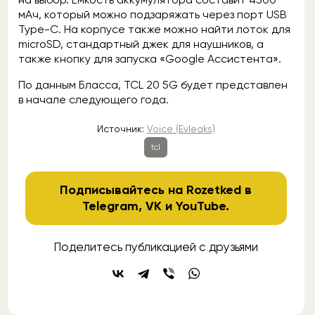
мАч, который можно подзаряжать через порт USB
Type-C. На корпусе также можно найти лоток для
microSD, стандартный джек для наушников, а
также кнопку для запуска «Google Ассистента».
По данным Бласса, TCL 20 5G будет представлен
в начале следующего года.
Источник:
Voice (Evleaks)
tcl
Подписывайтесь на Rozetked в
Telegram
,
VK
и
YouTube
.
Поделитесь публикацией с друзьями