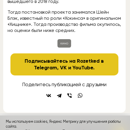
вышедшего в 2018 году.
Тогда постановкой проекта занимался Шейн
Блэк, известный по роли «Хокинса» в оригинальном
«Хищнике». Тогда производство фильма окупилось,
но оценки были ниже средних.
кино
Подписывайтесь на Rozetked в
Telegram
,
VK
и
YouTube
.
Поделитесь публикацией с друзьями
Мы используем cookies, Яндекс Метрику для улучшения работы
контакты
сайта.
реклама
о проекте