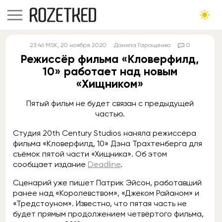
23:46
MSK
, 20 ноября 2020
Данила Гаращенко
0
Режиссёр фильма «Кловерфилд,
10» работает над новым
«Хищником»
Пятый фильм не будет связан с предыдущей
частью.
Студия 20th Century Studios наняла режиссёра
фильма «Кловерфилд, 10» Дэна Трахтенберга для
съёмок пятой части «Хищника». Об этом
сообщает издание
Deadline
.
Сценарий уже пишет Патрик Эйсон, работавший
ранее над «Королевством», «Джеком Райаном» и
«Тредстоуном». Известно, что пятая часть не
будет прямым продолжением четвёртого фильма,