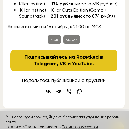
Killer Instinct —
174 рубля
(вместо 699 рублей)
Killer Instinct - Killer Cuts Edition (Game +
Soundtrack) —
201 рубль
(вместо 874 рубля)
Акция закончится 16 ноября, в 21:00 по МСК.
игры
скидки
Подписывайтесь на Rozetked в
Telegram
,
VK
и
YouTube
.
Поделитесь публикацией с друзьями
Мы используем cookies, Яндекс Метрику для улучшения работы
контакты
сайта.
реклама
о проекте
Нажимая «ОК», ты принимаешь
Политику обработки