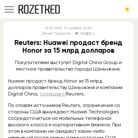
13:00
MSK
, 10 ноября 2020
Денис Гурьянов
3 813
0
Reuters: Huawei продаст бренд
Honor за 15 млрд долларов
Покупателями выступят Digital China Group и
местное правительство города Шэньчжэня.
Huawei продаст бренд Honor за 15 млрд
долларов правительству Шэньчжэня и компании
Digital China,
сообщает
Reuters.
По словам источников Reuters, ограничения со
стороны США вынуждают Huawei Technologies
сосредоточиться на мобильных телефонах
высокого класса и корпоративном бизнесе. При
этом в компании не ожидают каких-либо
изменений после смены администрации США.