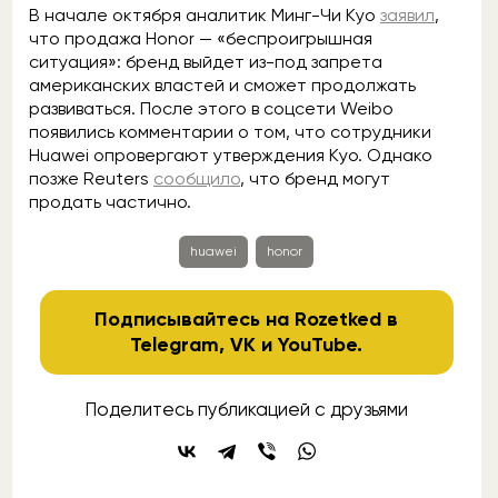
В начале октября аналитик Минг-Чи Куо
заявил
,
что продажа Honor — «беспроигрышная
ситуация»: бренд выйдет из-под запрета
американских властей и сможет продолжать
развиваться. После этого в соцсети Weibo
появились комментарии о том, что сотрудники
Huawei опровергают утверждения Куо. Однако
позже Reuters
сообщило
, что бренд могут
продать частично.
huawei
honor
Подписывайтесь на Rozetked в
Telegram
,
VK
и
YouTube
.
Поделитесь публикацией с друзьями