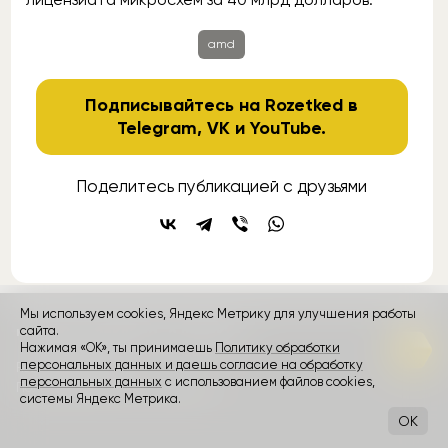
amd
Подписывайтесь на Rozetked в
Telegram
,
VK
и
YouTube
.
Поделитесь публикацией с друзьями
Мы используем cookies, Яндекс Метрику для улучшения работы
контакты
сайта.
реклама
о проекте
Нажимая «ОК», ты принимаешь
Политику обработки
персональных данных и даешь согласие на обработку
Rozetked © 2026
персональных данных
с использованием файлов cookies,
Пользовательское соглашение
системы Яндекс Метрика.
OK