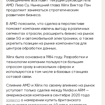
объединение возглавит текущий руководитель
AMD Лиза Су. Нынешний глава Xilinx Виктор Пэн
продолжит заниматься стратегическим
развитием бизнеса.
В AMD пояснили, что сделка в перспективе
поможет компании извлечь выгоду в различных
сегментах отрасли, расширить бизнес на рынок
связи 5G и автомобильной электроники, а также
укрепить позиции на рынке компонентов для
центров обработки данных.
Xilinx была основана в 1984 году. Разработки и
технологии компании пользуются большим
спросом сразу в нескольких сферах и
используются в том числе в базовых станциях
сотовой связи.
Слияние AMD и Xilinx по своему влиянию на рынок
уступает только сделке между Nvidia и ARM —
американская компания в сентябре 2020 года
заявила
о намерении купить британского
лицензиата микросхем за 40 млрд долларов.