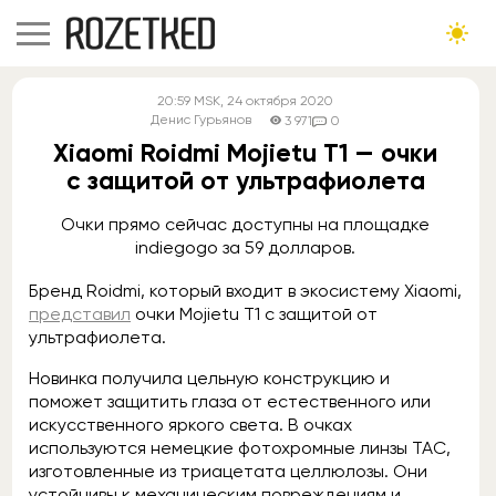
20:59
MSK
, 24 октября 2020
Денис Гурьянов
3 971
0
Xiaomi Roidmi Mojietu T1 — очки
с защитой от ультрафиолета
Очки прямо сейчас доступны на площадке
indiegogo за 59 долларов.
Бренд Roidmi, который входит в экосистему Xiaomi,
представил
очки Mojietu T1 с защитой от
ультрафиолета.
Новинка получила цельную конструкцию и
поможет защитить глаза от естественного или
искусственного яркого света. В очках
используются немецкие фотохромные линзы TAC,
изготовленные из триацетата целлюлозы. Они
устойчивы к механическим повреждениям и