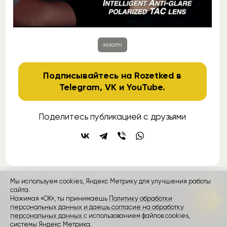
xiaomi
Подписывайтесь на Rozetked в
Telegram
,
VK
и
YouTube
.
Поделитесь публикацией с друзьями
Мы используем cookies, Яндекс Метрику для улучшения работы
контакты
реклама
о проекте
сайта.
Нажимая «ОК», ты принимаешь
Политику обработки
персональных данных и даешь согласие на обработку
Rozetked © 2026
персональных данных
с использованием файлов cookies,
Пользовательское соглашение
системы Яндекс Метрика.