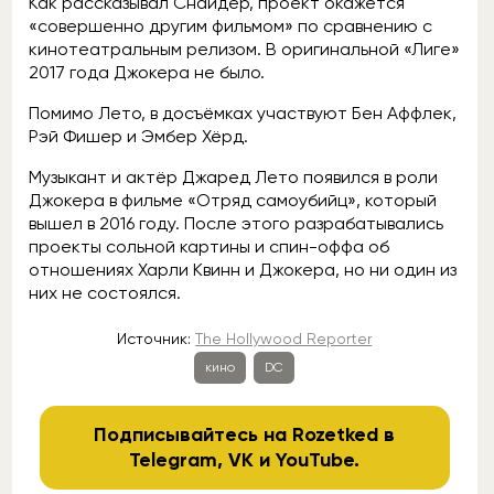
Как рассказывал Снайдер, проект окажется
«совершенно другим фильмом» по сравнению с
кинотеатральным релизом. В оригинальной «Лиге»
2017 года Джокера не было.
Помимо Лето, в досъёмках участвуют Бен Аффлек,
Рэй Фишер и Эмбер Хёрд.
Музыкант и актёр Джаред Лето появился в роли
Джокера в фильме «Отряд самоубийц», который
вышел в 2016 году. После этого разрабатывались
проекты сольной картины и спин-оффа об
отношениях Харли Квинн и Джокера, но ни один из
них не состоялся.
Источник:
The Hollywood Reporter
кино
DC
Подписывайтесь на Rozetked в
Telegram
,
VK
и
YouTube
.