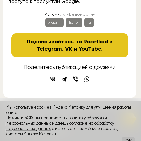
доступа к продуктам Google.
Источник:
«Ведомости»
xiaomi
honor
ru
Подписывайтесь на Rozetked в
Telegram
,
VK
и
YouTube
.
Поделитесь публикацией с друзьями
Мы используем cookies, Яндекс Метрику для улучшения работы
контакты
сайта.
реклама
о проекте
Нажимая «ОК», ты принимаешь
Политику обработки
персональных данных и даешь согласие на обработку
Rozetked © 2026
персональных данных
с использованием файлов cookies,
Пользовательское соглашение
системы Яндекс Метрика.