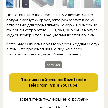
Диагональ дисплея составит 6,2 дюйма. Он не
получит загнутых краёв, зато разместит в себе
отверстие для фронтальной камеры. Примерные
габариты устройства — 151,7×71,2×7,9 мм. В модуле
задней камеры толщина увеличивается до 9 мм.
Источники OnLeaks подтверждают недавний слух
о том, что презентация Galaxy S21 Series
состоится раньше, чем обычно — в январе.
samsung
Подписывайтесь на Rozetked в
Telegram
,
VK
и
YouTube
.
Поделитесь публикацией с друзьями