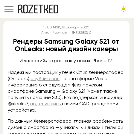
13:00
MSK
, 18 октября 2020
Антон Курилов
5 828
0
Рендеры Samsung Galaxy S21 от
OnLeaks: новый дизайн камеры
И «плоский» экран, как у новых iPhone 12.
Надёжный поставщик утечек Стив Хеммерстофер
(OnLeaks)
опубликовал
на платформе Voice
информацию о следующем флагманском
смартфоне Samsung — Galaxy S21 (может также
получить название S30). Его поддержал инсайдер
@xleaks7,
поделившись
своими CAD-рендерами
устройства.
По данным Хеммерстофера, главная особенность
дизайна смартфона — уникальный дизайн тыльной
камеры, которая размещена в углу вплотную к